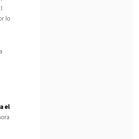
El
r lo
a
a el
hora