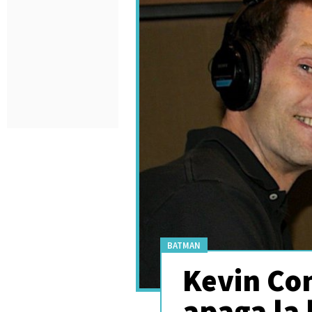
BATMAN
Kevin Con
apaga la 