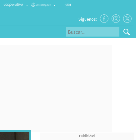
•
•
Síguenos: