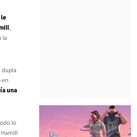
 le
ill
,
 la
a dupla
o en
nía una
todo lo
 Hamill