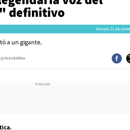
 definitivo
Viernes 11 de novi
tó a un gigante.
 @YorickAllen
tica.