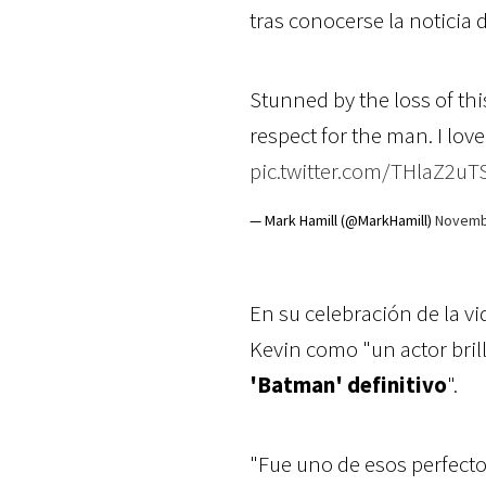
tras conocerse la noticia d
Stunned by the loss of thi
respect for the man. I love
pic.twitter.com/THlaZ2uT
— Mark Hamill (@MarkHamill)
Novemb
En su celebración de la v
Kevin como "un actor brill
'Batman' definitivo
".
"Fue uno de esos perfectos