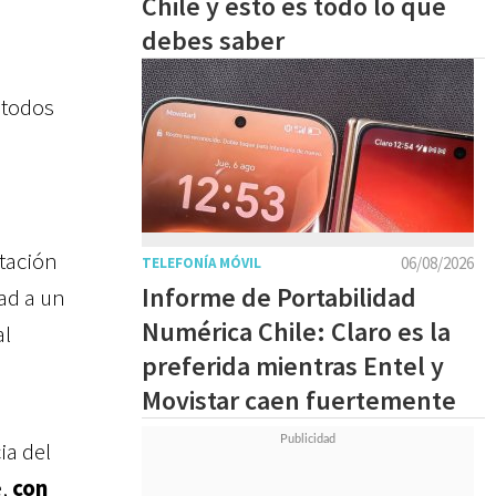
Chile y esto es todo lo que
debes saber
 todos
etación
06/08/2026
TELEFONÍA MÓVIL
Informe de Portabilidad
dad a un
Numérica Chile: Claro es la
al
preferida mientras Entel y
Movistar caen fuertemente
ia del
e,
con