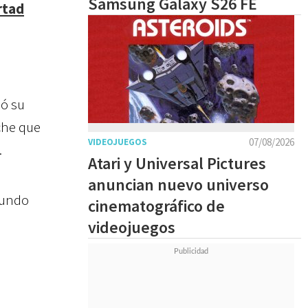
Samsung Galaxy S26 FE
rtad
jó su
iche que
07/08/2026
VIDEOJUEGOS
.
Atari y Universal Pictures
anuncian nuevo universo
Mundo
cinematográfico de
videojuegos