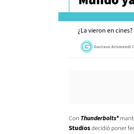
¿La vieron en cines?
Gustavo Arismendi C
Con
Thunderbolts*
mant
Studios
decidió poner fe