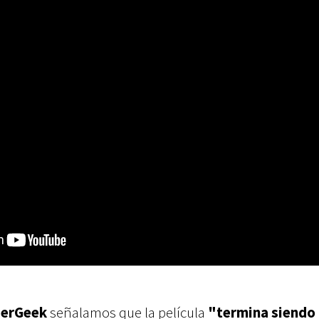
erGeek
señalamos que la película
"termina siendo