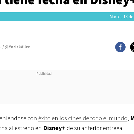
Martes 13 de
. / @YorickAllen
eniéndose con
éxito en los cines de todo el mundo
,
M
cha al estreno en
Disney+
de su anterior entrega