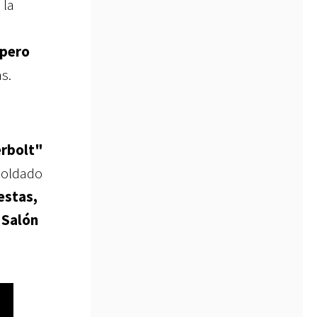
 la
 pero
s.
erbolt"
rsoldado
estas,
 Salón