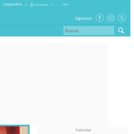
•
•
Síguenos: