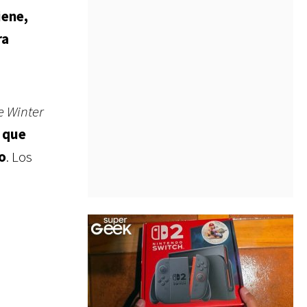
iene,
ra
e Winter
, que
o
. Los