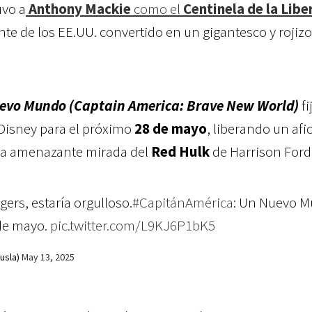
uvo a
Anthony Mackie
como el
Centinela de la Libe
te de los EE.UU. convertido en un gigantesco y rojizo
evo Mundo (Captain America: Brave New World)
fi
Disney para el próximo
28 de mayo
, liberando un af
la amenazante mirada del
Red Hulk
de Harrison Ford
ers, estaría orgulloso.
#CapitánAmérica
: Un Nuevo 
de mayo.
pic.twitter.com/L9KJ6P1bK5
usla)
May 13, 2025