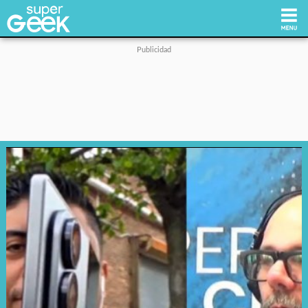
Inicio
Tecnología
Videojuegos
Reviews
Cultura Pop
Streaming
Síguenos: