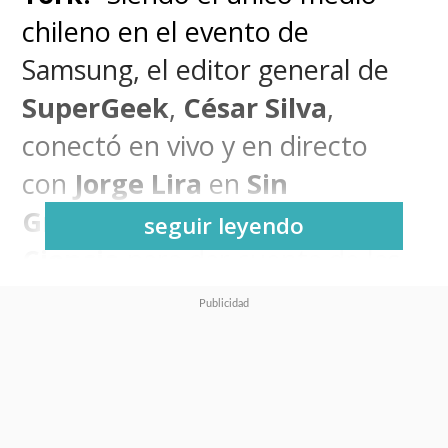
chileno en el evento de
Samsung, el editor general de
SuperGeek
,
César Silva
,
conectó en vivo y en directo
con
Jorge Lira
en
Sin
Gravedad
de
Cooperativa
seguir leyendo
Ciencia
para dar cuenta de las
novedades del último
Unpacked
.
Más importante aún,
presentó
y revisó en exclusiva el nuevo