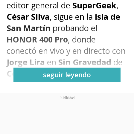
editor general de
SuperGeek
,
César Silva
, sigue en la
isla de
San Martín
probando el
HONOR 400 Pro
, donde
conectó en vivo y en directo con
Jorge Lira
en
Sin Gravedad
de
Cooperativa Ciencia
.
seguir leyendo
Fue ahí donde capturó a la
distancia un aterrizaje en el
Aeropuerto Internacional
Princesa Juliana
, único en el