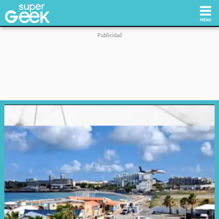
Inicio
Tecnología
Videojuegos
Reviews
Cultura Pop
Streaming
Síguenos: