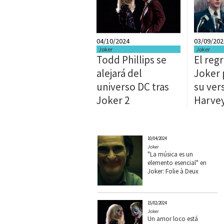
04/10/2024
03/09/202
Joker
Joker
Todd Phillips se
El reg
alejará del
Joker 
universo DC tras
su ver
Joker 2
Harve
10/04/2024
Joker
"La música es un
elemento esencial" en
Joker: Folie à Deux
15/02/2024
Joker
Un amor loco está