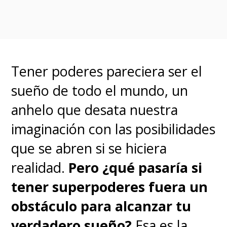
Tener poderes pareciera ser el
sueño de todo el mundo, un
Cuando Disney adquirió
anhelo que desata nuestra
Lucasfilm en 2012, se
imaginación con las posibilidades
convirtió en el dueño de la
que se abren si se hiciera
propiedad intelectual de
realidad.
Pero ¿qué pasaría si
Indiana Jones
. Sin embargo,
tener superpoderes fuera un
Paramount Pictures logró
obstáculo para alcanzar tu
retener los derechos de
verdadero sueño?
Esa es la