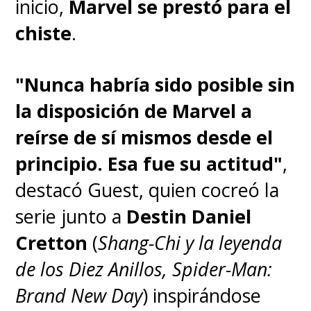
inicio,
Marvel se prestó para el
cualquier momento sin pagar
chiste
.
ningún monto mensual.
"Nunca habría sido posible sin
la disposición de Marvel a
reírse de sí mismos desde el
principio. Esa fue su actitud"
,
destacó Guest, quien cocreó la
serie junto a
Destin Daniel
Cretton
(
Shang-Chi y la leyenda
de los Diez Anillos, Spider-Man:
Brand New Day
) inspirándose