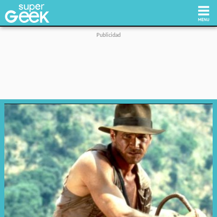
Inicio
Tecnología
Videojuegos
Reviews
Cultura Pop
Streaming
Síguenos: