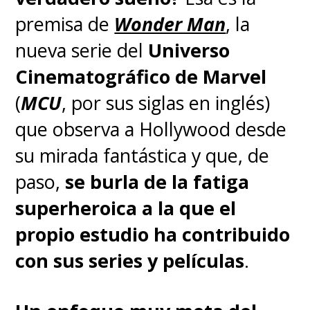
distribución de las primeras
premisa de
Wonder Man
, la
cuatro películas
.
nueva serie del
Universo
Cinematográfico de Marvel
Aquellas cuatro entregas
(
MCU
, por sus siglas en inglés)
cinematográficas llegaron a
que observa a Hollywood desde
Disney+ gracias a un acuerdo
su mirada fantástica y que, de
entre Disney y Paramount en
paso,
se burla de la fatiga
2023, pero el acuerdo de
superheroica a la que el
licencia acaba de expirar
. Por
propio estudio ha contribuido
ello, las primeras cuatro
con sus series y películas
.
películas de Indy tuvieron que
salir de Disney+ y actualmente