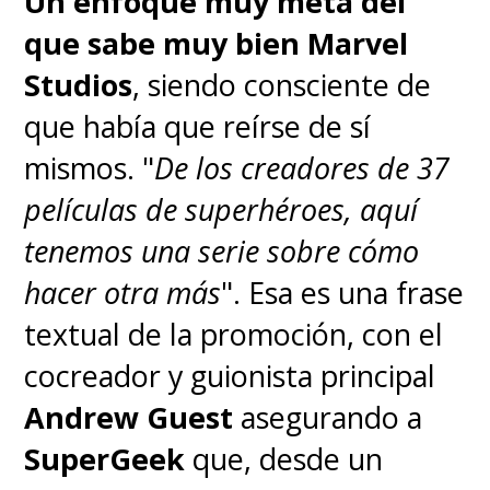
Un enfoque muy meta del
son exclusivas de
que sabe muy bien Marvel
Paramount+
, a excepción de
Studios
, siendo consciente de
Indiana Jones y el Dial del
que había que reírse de sí
Destino
.
mismos. "
De los creadores de 37
películas de superhéroes, aquí
Esto solo es otro punto a
tenemos una serie sobre cómo
favor del formato físico, algo
hacer otra más
". Esa es una frase
por lo que siempre hemos
textual de la promoción, con el
abogado en este medio
. Nada
cocreador y guionista principal
borrará las películas y series que
Andrew Guest
asegurando a
tengamos en nuestra biblioteca,
SuperGeek
que, desde un
a la cual podremos acceder en