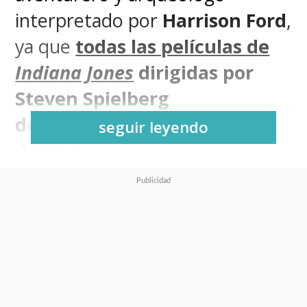
interpretado por
Harrison Ford
,
ya que
todas las películas de
Indiana Jones
dirigidas por
Steven Spielberg
desaparecieron del catálogo
seguir leyendo
de Disney+
.
Sin anuncios ni explicaciones,
Indiana Jones y los Cazadores
del Arca Perdida
,
Indiana Jones
y el Templo de la Perdición
,
Indiana Jones y la Última