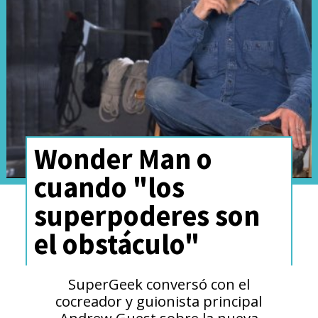
entrevistas a productores y
coprotagonistas.
Wonder Man o
cuando "los
superpoderes son
el obstáculo"
La salida de los títulos de Indy
SuperGeek conversó con el
cocreador y guionista principal
tomó por sorpresa a todos los
Andrew Guest sobre la nueva