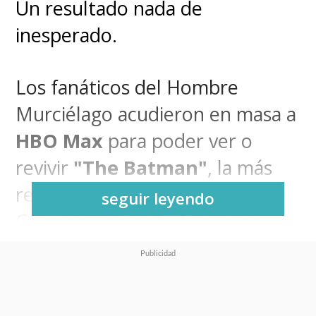
Un resultado nada de
inesperado.
Los fanáticos del Hombre
Murciélago acudieron en masa a
HBO Max
para poder ver o
revivir
"The Batman"
, la más
reciente encarnación del
seguir leyendo
Cruzado Encapotado que en
esta oportunidad es
interpretado por
Robert
Pattinson
.