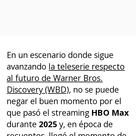
de la cruzada del vigilante y la
ciudad sabe que el Caballero
Nocturno está allá afuera.
Ha instaurado el temor en el
En un escenario donde sigue
corazón de los criminales, que
avanzando
la teleserie respecto
huyen de las sombras que
al futuro de Warner Bros.
abundan en todos los rincones
Discovery (WBD)
, no se puede
de la urbe. Él es las sombras. Sin
negar el buen momento por el
embargo, todavía siente que no
que pasó el streaming
HBO Max
está haciendo una real
durante
2025
y, en época de
diferencia. Es ahí donde entra
recuentos, llegó el momento de