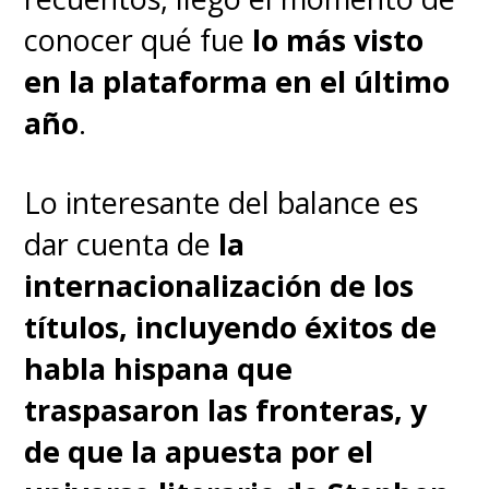
en escena una figura que busca
conocer qué fue
lo más visto
desenmascarar la verdad que se
en la plataforma en el último
oculta tras los cimientos,
año
.
teniendo en la mira a los
nombres más poderosos de la
Lo interesante del balance es
ciudad. Será el fósforo del barril
dar cuenta de
la
de pólvora.
internacionalización de los
títulos, incluyendo éxitos de
La película, que por este lado
habla hispana que
del mundo se conoce
traspasaron las fronteras, y
simplemente como
de que la apuesta por el
"Batman",
también cuenta en su