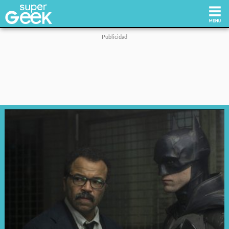
Inicio
Tecnología
Videojuegos
Reviews
Cultura Pop
Streaming
Síguenos: