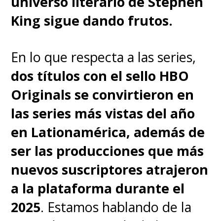
universo literario de Stephen
elenco con
Zoë Kravitz como
King sigue dando frutos.
"Selina Kyle", Paul Dano como
el "Acertijo",
Andy Serkis
En lo que respecta a las series,
como "Alfred Pennyworth"
dos títulos con el sello HBO
y Jeffrey Wright como el
Originals se convirtieron en
teniente "James Gordon"
,
las series más vistas del año
además de
John Turturro,
en Lationamérica, además de
Peter Sarsgaard, Barry
ser las producciones que más
Keoghan y Jayme Lawson
.
nuevos suscriptores atrajeron
a la plataforma durante el
2025
. Estamos hablando de la