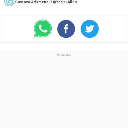
Gustavo Arismendi / @YorickAllen