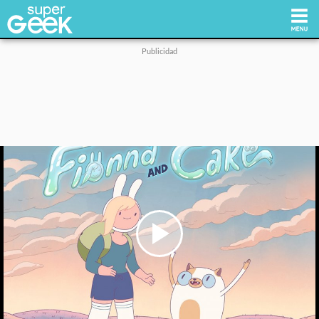
Inicio
Tecnología
Videojuegos
Reviews
Cultura Pop
Play
Video
Streaming
Síguenos: