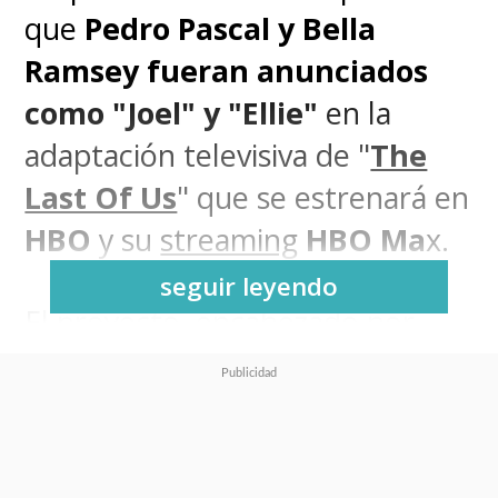
que
Pedro Pascal y Bella
Ramsey fueran anunciados
como "Joel" y "Ellie"
en la
adaptación televisiva de "
The
Last Of Us
" que se estrenará en
HBO
y su
streaming
HBO Ma
x.
seguir leyendo
El proyecto, encabezado por
Craig Mazin
(
Chernobyl
) y el
director creativo del juego de
Naughty Dog
,
Neil
Druckmann
, ha tenido