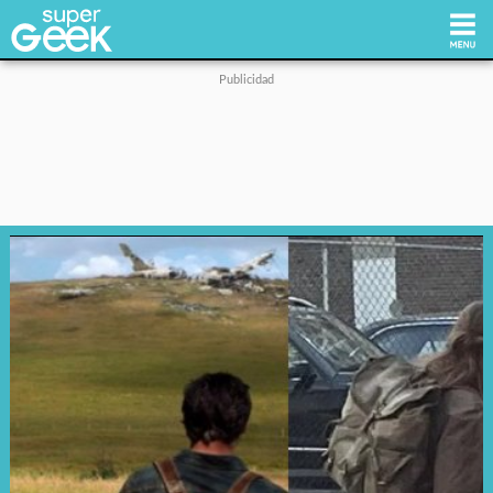
Inicio
Tecnología
Videojuegos
Reviews
Cultura Pop
Streaming
Síguenos: