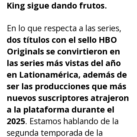
King sigue dando frutos.
varios cambios necesarios para
concretar el traspaso televisivo
,
En lo que respecta a las series,
por lo que no esperen ver
dos títulos con el sello HBO
exactamente lo mismo que se
Originals se convirtieron en
mostró en el videojuego, ya
las series más vistas del año
que
se busca expandir el
en Lationamérica, además de
relato postapocalíptico que
ser las producciones que más
nos presentó el trágico viaje
nuevos suscriptores atrajeron
de "Joel" y "Ellie"
.
a la plataforma durante el
2025
. Estamos hablando de la
En el primer videojuego, una
segunda temporada de la
pandemia diezmó a la mayor