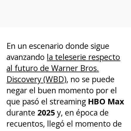
Mazin escribió el guion y
comparte roles de productor
ejecutivo con Druckmann en
esta serie que contará con
10
En un escenario donde sigue
episodios
en su primera
avanzando
la teleserie respecto
temporada, teniendo en su
al futuro de Warner Bros.
elenco a
Gabriel Luna
(el
Discovery (WBD)
, no se puede
"Ghost Rider" de la serie "
Agents
negar el buen momento por el
of S.H.I.E.L.D.
")
que pasó el streaming
HBO Max
como
"Tommy"
;
Anna
durante
2025
y, en época de
Torv
(
Fringe
) como
"Tess"
;
Nico
recuentos, llegó el momento de
Parker
(
Dumbo
) como
"Sarah"
,