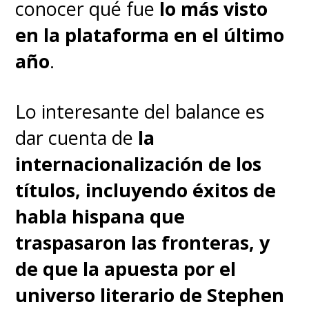
conocer qué fue
lo más visto
la hija de "Joel"; y
Nick
en la plataforma en el último
Offerman
(
Parks and
año
.
Recreation
) como
"Bill"
.
Lo interesante del balance es
Además,
Merle
dar cuenta de
la
Dandridge
será
"Marlene"
, volv
internacionalización de los
a interpretar a la fundadora y la
títulos, incluyendo éxitos de
líder de las "Luciérnagas" tras
habla hispana que
las dos entregas del videojuego.
traspasaron las fronteras, y
de que la apuesta por el
Respecto a la historia, el
universo literario de Stephen
equipo
ya anticipó que habrá