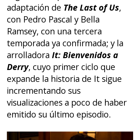
adaptación de
The Last of Us
,
parte de la humanidad. "Joel",
con Pedro Pascal y Bella
un sobreviviente que sufrió una
Ramsey, con una tercera
terrible pérdida al inicio del
temporada ya confirmada; y la
brote, vive como un
arrolladora
It: Bienvenidos a
contrabandista despiadado y
Derry
, cuyo primer ciclo que
cínico. Su vida cambia cuando
expande la historia de It sigue
deba encargarse de sacar a
incrementando sus
"Ellie", una niña de 14 años,
visualizaciones a poco de haber
desde una opresiva zona de
emitido su último episodio.
cuarentena militar. Él formará
un fuerte vínculo con la joven,