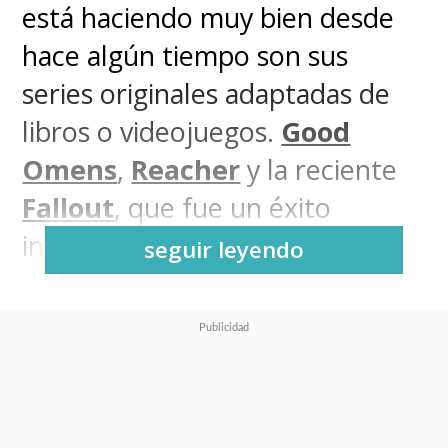
está haciendo muy bien desde
hace algún tiempo son sus
series originales adaptadas de
libros o videojuegos.
Good
Omens
,
Reacher
y la reciente
Fallout
, que fue un éxito
inmediato, son claros ejemplos
seguir leyendo
de lo que las producciones de la
plataforma pueden lograr y es
por eso que han decidido dar
otro paso en el camino gamer
con el anuncio de
Like a