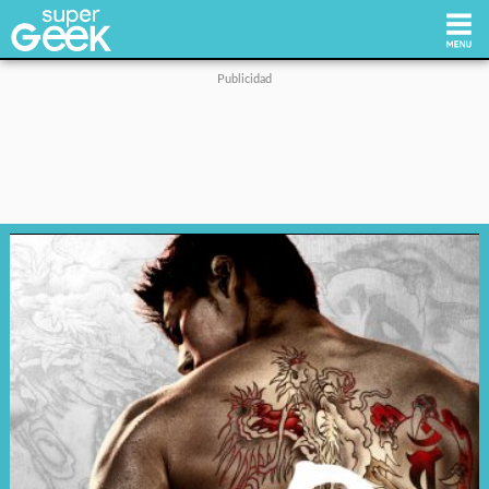
Inicio
Tecnología
Videojuegos
Reviews
Cultura Pop
Streaming
Síguenos: