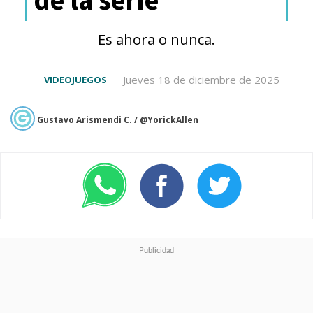
Like a Dragon
) y protagonizada
por
Ryoma Takeuchi
, conocido
Es ahora o nunca.
por su papel de
Shinnosuke
Tomari
en
Kamen Rider
y
Jueves 18 de diciembre de 2025
VIDEOJUEGOS
un cameo como
Gustavo Arismendi C. / @YorickAllen
entrenador Pokémon
en
Detective Pikachu.