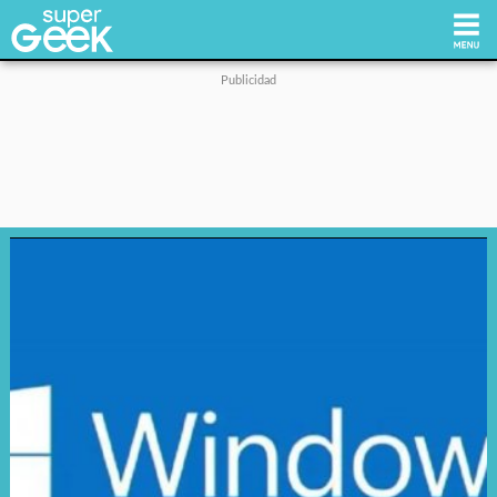
Inicio
Tecnología
Videojuegos
Reviews
Cultura Pop
Streaming
Síguenos: