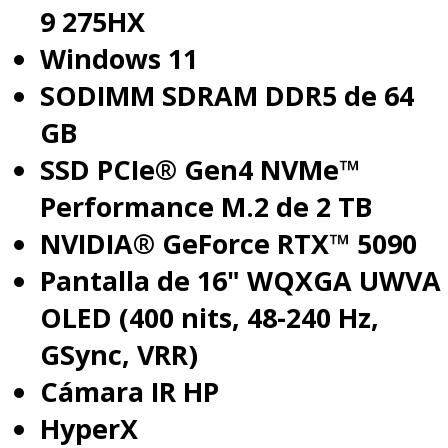
9 275HX
contradicción dentro del propio
Windows 11
sistema de soporte de
SODIMM SDRAM DDR5 de 64
Microsoft:
un cliente que paga
GB
por su licencia recibe la
SSD PCIe® Gen4 NVMe™
misma solución que quien
Performance M.2 de 2 TB
busca evitar hacerlo
.
NVIDIA® GeForce RTX™ 5090
Pantalla de 16" WQXGA UWVA
OLED (400 nits, 48-240 Hz,
GSync, VRR)
Cámara IR HP
HyperX