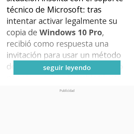
técnico de Microsoft: tras
intentar activar legalmente su
copia de
Windows 10 Pro
,
recibió como respuesta una
invitación para usar un método
de crackeo. El caso, compartido
seguir leyendo
por el youtuber
TroubleChute
,
se volvió viral en foros de
tecnología y redes sociales por
lo absurdo del consejo recibido.
¿Qué sucedió con la licencia