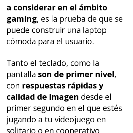
a considerar en el ámbito
Respuesta oficial de Microsoft
ante el error
gaming
, es la prueba de que se
puede construir una laptop
La historia se difundió
cómoda para el usuario.
rápidamente en redes y foros
especializados causando tal
Tanto el teclado, como la
revuelo que
Microsoft tuvo
pantalla
son de primer nivel
,
que emitir un comunicado
con
respuestas rápidas y
oficial
, asegurando que la
calidad de imagen
desde el
técnica descrita iba “en contra
primer segundo en el que estés
de su política” y que se tomarían
jugando a tu videojuego en
medidas para garantizar que los
solitario o en cooperativo