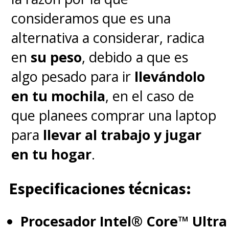
consideramos que es una
¿Qué hacer si mi clave de
alternativa a considerar, radica
Windows 10 no funciona?
Se
recomienda contactar
en
su peso
, debido a que es
nuevamente con el soporte
algo pesado para ir
llevándolo
oficial o verificar la compra a
en tu mochila
, en el caso de
través de distribuidores
que planees comprar una laptop
autorizados.
para
llevar al trabajo y jugar
en tu hogar
.
Aunque el programador no
enfrentó sanciones ni tuvo que
Especificaciones técnicas:
pagar nada adicional, el episodio
Procesador Intel® Core™ Ultra
dejó en evidencia una