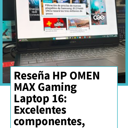
equivalente a un crack
. En
otras palabras, la misma técnica
que miles de usuarios emplean
para evitar pagar una licencia.
Reseña HP OMEN
MAX Gaming
Laptop 16:
Excelentes
componentes,