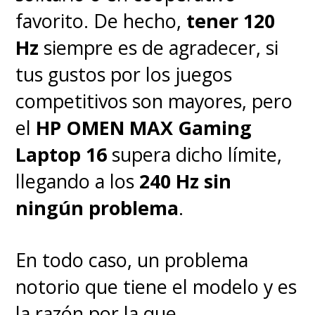
procedimientos de atención al
favorito. De hecho,
tener 120
cliente se ajusten a las normas
Hz
siempre es de agradecer, si
de seguridad y legalidad de la
tus gustos por los juegos
compañía.
competitivos son mayores, pero
el
HP OMEN MAX Gaming
Preguntas frecuentes (FAQ)
Laptop 16
supera dicho límite,
llegando a los
240 Hz sin
¿Es legal usar métodos de
ningún problema
.
crackeo sugeridos por
soporte?
No, Microsoft ha
En todo caso, un problema
confirmado que cualquier
notorio que tiene el modelo y es
método de activación no oficial
la razón por la que
viola sus términos de servicio.