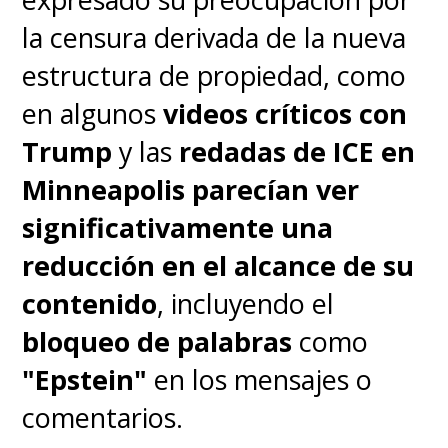
TikTok del Partido Comunista
la censura derivada de la nueva
Chino. Instamos a TikTok a
estructura de propiedad, como
ejecutar de inmediato una
en algunos
videos críticos con
desinversión calificada
",
Trump
y las
redadas de ICE en
escribieron los legisladores.
Minneapolis parecían ver
significativamente una
Si bien la prohibición de TikTok
reducción en el alcance de su
debería entrar en vigor el 19 de
contenido
, incluyendo el
enero,
esta no prohibirá el uso
bloqueo de palabras
como
por parte de los usuarios que
"Epstein"
en los mensajes o
ya hayan descargado e
comentarios.
instalado la aplicación en sus