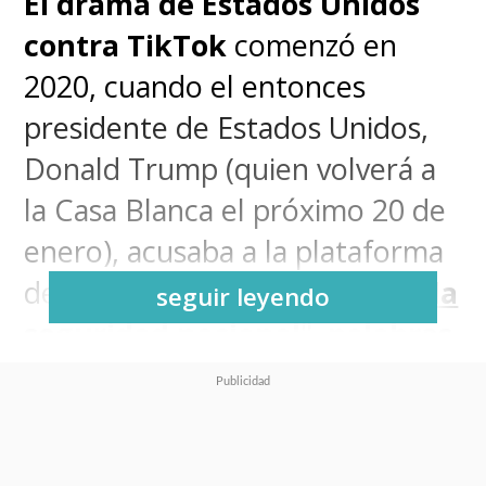
El drama de Estados Unidos
contra TikTok
comenzó en
2020, cuando el entonces
presidente de Estados Unidos,
Donald Trump (quien volverá a
la Casa Blanca el próximo 20 de
enero), acusaba a la plataforma
de ser "
una amenaza contra la
seguir leyendo
seguridad nacional
",
palabras
que
también cayeron sobre
Huawei
.