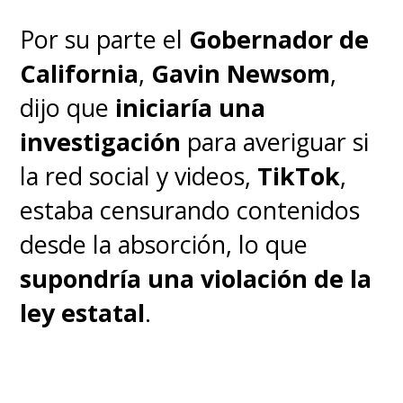
dispositivos
. Sin embargo, la
Por su parte el
Gobernador de
restricción significa que
la
California
,
Gavin Newsom
,
aplicación, eventualmente, se
dijo que
iniciaría una
volverá poco segura e
investigación
para averiguar si
inutilizable, ya que no podrá
la red social y videos,
TikTok
,
ser descargada ni actualizada
estaba censurando contenidos
de manera oficial desde las
desde la absorción, lo que
tiendas de aplicaciones de
supondría una
violación de la
Google y Apple.
ley estatal
.
Y, en un giro completamente