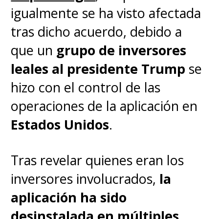
presentaron una solicitud de
igualmente se ha visto afectada
emergencia
para bloquear
tras dicho acuerdo, debido a
temporalmente dicha ley
que un
grupo de inversores
mientras la Corte Suprema de
leales al presidente Trump
se
EEUU realiza una revisión de la
hizo con el control de las
misma.
operaciones de la aplicación en
Estados Unidos
.
Los representantes John
Moolenaar (republicano y
Tras revelar quienes eran los
presidente del comité
inversores involucrados,
la
gubernamental de EEUU sobre
aplicación ha sido
China) y Raja Krishnamoorthi
desinstalada en múltiples