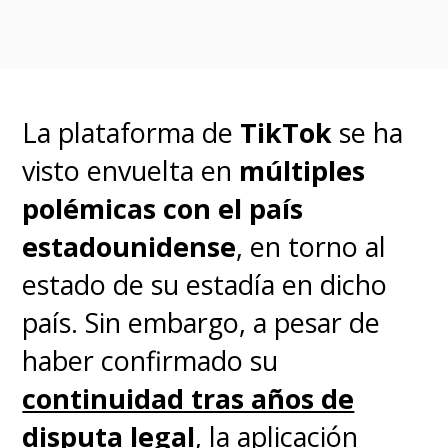
Finalmente,
ninguna de esas
acciones llegó a puerto
y, el
pasado 13 de diciembre de
La plataforma de
TikTok
se ha
2024, un tribunal federal de
visto envuelta en
múltiples
apelaciones de EEUU ratificó
polémicas con el país
la ley que exige a ByteDance
estadounidense
, en torno al
deshacerse de TikTok en
estado de su estadía en dicho
Estados Unidos
o,
país. Sin embargo, a pesar de
decisivamente, se enfrenten a la
haber confirmado su
prohibición. Ese mismo día,
continuidad tras años de
ByteDance y TikTok
disputa legal
, la aplicación