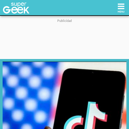
Inicio
Tecnología
Videojuegos
Reviews
Cultura Pop
Streaming
Síguenos: