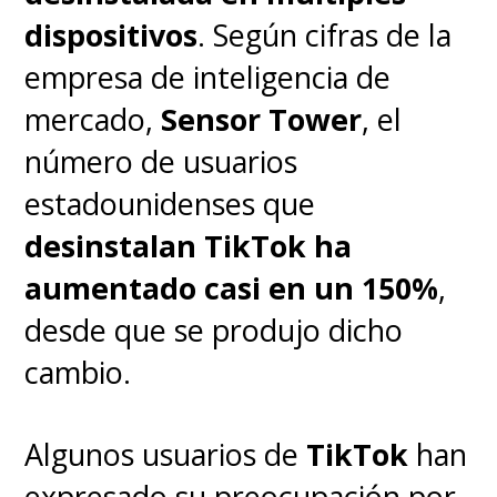
(demócrata), a través de una
dispositivos
. Según cifras de la
carta, instaron al CEO de TikTok,
empresa de inteligencia de
Shou Zi Chew
,
a vender la
mercado,
Sensor Tower
, el
plataforma de videos cortos y
número de usuarios
así poder seguir operando en
estadounidenses que
Estados Unidos.
desinstalan TikTok ha
aumentado casi en un 150%
,
"
El Congreso ha actuado de
desde que se produjo dicho
manera decisiva para defender
cambio.
la seguridad nacional de
Estados Unidos y proteger a los
Algunos usuarios de
TikTok
han
usuarios estadounidenses de
expresado su preocupación por