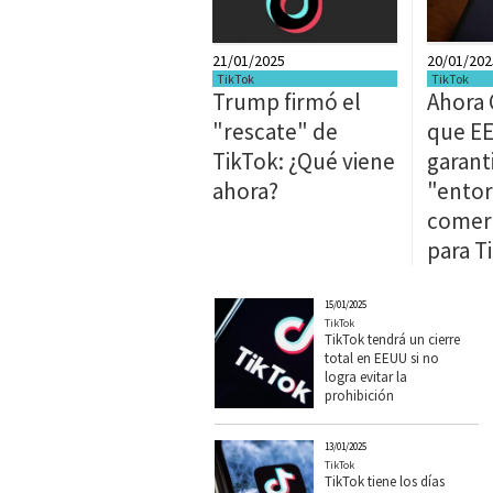
21/01/2025
20/01/202
TikTok
TikTok
Trump firmó el
Ahora 
"rescate" de
que E
TikTok: ¿Qué viene
garant
ahora?
"ento
comerc
para T
15/01/2025
TikTok
TikTok tendrá un cierre
total en EEUU si no
logra evitar la
prohibición
13/01/2025
TikTok
TikTok tiene los días