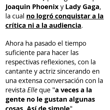
Joaquin Phoenix
y
Lady Gaga
,
buenos números al estudio.
la cual
no logró conquistar a la
crítica ni a la audiencia
.
Phillips
oficializó en junio pasado
que
una segunda parte se
Ahora ha pasado el tiempo
encontraba en desarrollo
y que
suficiente para hacer las
ya terminó el guion junto
respectivas reflexiones, con la
a
Scott Silver
, luego escribir
cantante y actriz sincerando en
juntos la primera película,
una
una extensa conversación con la
que golpeó fuerte en 2019
revista
Elle
que "
a veces a la
generando mucha conversación
gente no le gustan algunas
y discusión, hasta hoy, y que
cosas. Así de simple
".