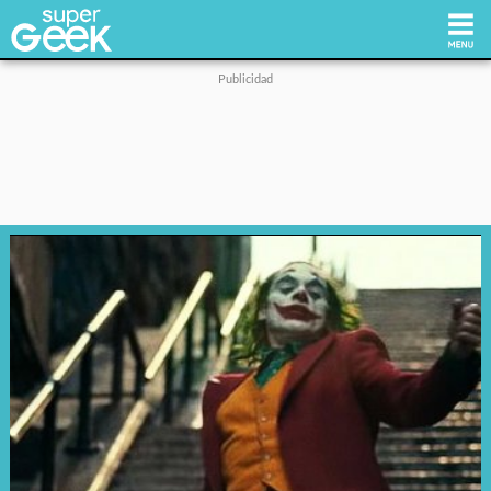
Inicio
Tecnología
Videojuegos
Reviews
Cultura Pop
Streaming
Síguenos: