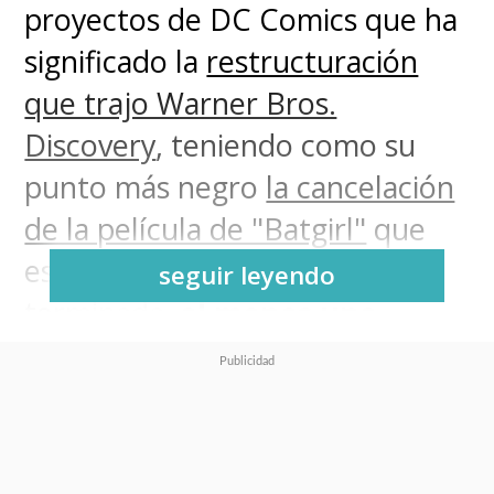
proyectos de DC Comics que ha
significado la
restructuración
que trajo Warner Bros.
Discovery
, teniendo como su
punto más negro
la cancelación
de la película de "Batgirl"
que
estaba prácticamente
seguir leyendo
terminada,
al menos una
película de DC sí tiene luz
verde tras la fusión
.
La segunda parte de
"Joker"