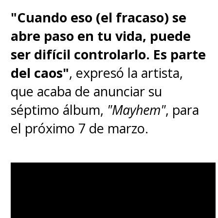
cual un síntoma psicótico es
"Cuando eso (el fracaso) se
compartido por dos personas
.
abre paso en tu vida, puede
Y todos sabemos con quién el
ser difícil controlarlo. Es parte
"Joker" comparte su locura en la
del caos"
, expresó la artista,
serie animada y en los cómics.
que acaba de anunciar su
séptimo álbum,
"Mayhem"
, para
el próximo 7 de marzo.