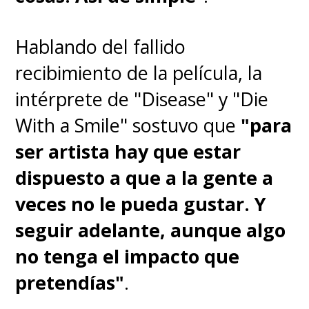
terminó obteniendo 11
nominaciones a los Oscar. En la
Hablando del fallido
premiación,
P
hoenix se llevó la
recibimiento de la película, la
estatuilla como Mejor Actor y
intérprete de "Disease" y "Die
la compositora Hildur
With a Smile" sostuvo que
"para
Guðnadóttir se alzó con el
ser artista hay que estar
trofeo a Mejor Banda Sonora
.
dispuesto a que a la gente a
veces no le pueda gustar. Y
El título de la película hace
seguir adelante, aunque algo
referencia
al término médico
no tenga el impacto que
para describir el trastorno
pretendías"
.
psicótico compartido, en el