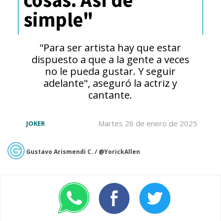
simple"
Sumando todo aquello, tanto
sueldos como costos de
"Para ser artista hay que estar
producción,
se estima que la
dispuesto a que a la gente a veces
no le pueda gustar. Y seguir
secuela costará alrededor de
adelante", aseguró la actriz y
150 millones de dólares
.
cantante.
Martes 28 de enero de 2025
JOKER
Aunque no alcanza los altísimos
presupuestos de otras películas
Gustavo Arismendi C. / @YorickAllen
inspiradas en cómics, como "The
Batman" que costó 200 millones
de dólares, sí se trata de una