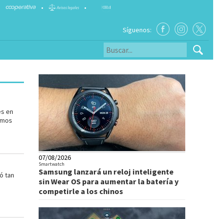
•
•
Síguenos:
es en
emos
07/08/2026
Smartwatch
Samsung lanzará un reloj inteligente
ó tan
sin Wear OS para aumentar la batería y
competirle a los chinos