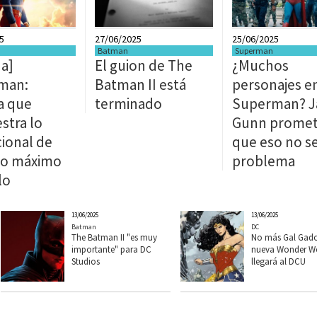
5
27/06/2025
25/06/2025
Batman
Superman
a]
El guion de The
¿Muchos
man:
Batman II está
personajes e
a que
terminado
Superman? 
tra lo
Gunn prome
ional de
que eso no s
ro máximo
problema
lo
13/06/2025
13/06/2025
Batman
DC
The Batman II "es muy
No más Gal Gado
importante" para DC
nueva Wonder 
Studios
llegará al DCU