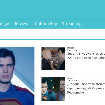
uegos
Reviews
Cultura Pop
Streaming
03/09/2025
Superman
Superman vuelve a los cin
2027 y esto es lo que sab
15/08/2025
Superman
¿Por qué Superman aterriz
rápido en digital? Culpen a
Peacemaker