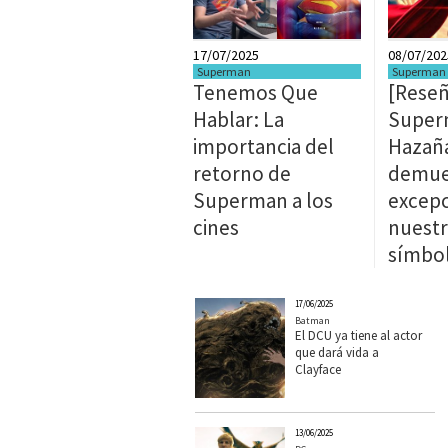
17/07/2025
08/07/202
Superman
Superman
Tenemos Que
[Reseñ
Hablar: La
Super
importancia del
Hazañ
retorno de
demues
Superman a los
excepc
cines
nuest
símbo
17/06/2025
Batman
El DCU ya tiene al actor
que dará vida a
Clayface
13/06/2025