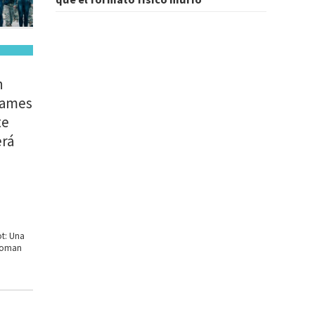
n
James
te
erá
t: Una
Woman