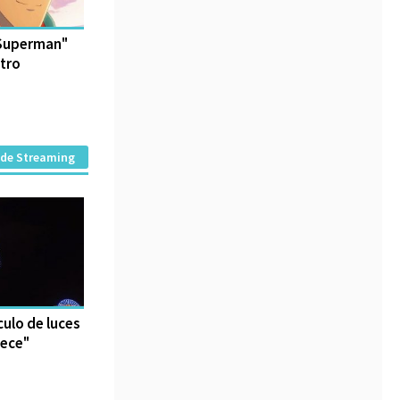
 Superman"
ntro
 de Streaming
culo de luces
iece"