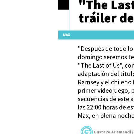
"The Last
tráiler d
MAX
"Después de todo lo
domingo seremos tes
"The Last of Us", co
adaptación del títu
Ramsey y el chileno 
primer videojuego, p
secuencias de este a
las 22:00 horas de e
Max, en plena noche
Gustavo Arismendi /