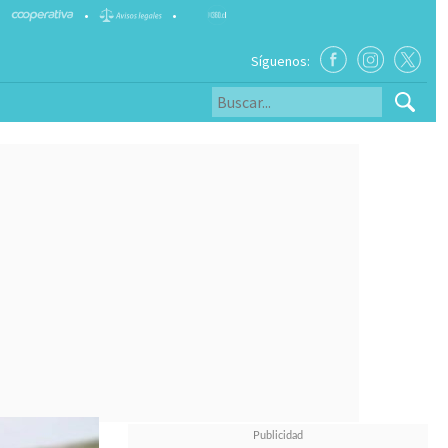
•
•
Síguenos: