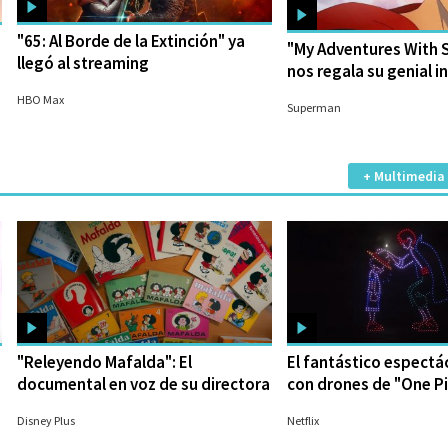
"65: Al Borde de la Extinción" ya
"My Adventures With
llegó al streaming
nos regala su genial i
16/06/2023
14/06/2023
HBO Max
Superman
+ Multimedia
"Releyendo Mafalda": El
El fantástico espectá
documental en voz de su directora
con drones de "One P
26/09/2023
28/08/2023
Disney Plus
Netflix