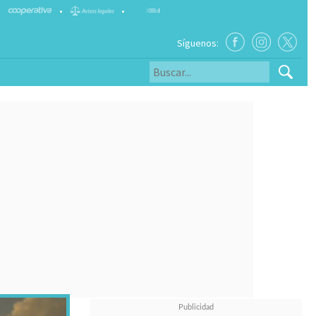
•
•
Síguenos: