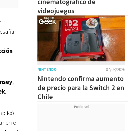
cinematográfico de
videojuegos
r
desafían
cción
07/08/2026
NINTENDO
Nintendo confirma aumento
msey
,
de precio para la Switch 2 en
ek
.
Chile
mplicó
ar en el