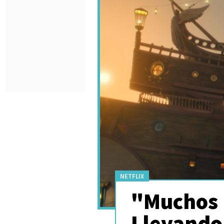
NETFLIX
"Muchos 
Llevando