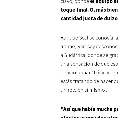
clavo, donde
el equipo e
toque final. O, más bien
cantidad justa de dulz
Aunque Scalise conocía la
anime, Ramsey desconocía
a Sudáfrica, donde se grab
una sensación de que esto
debían tomar "básicament
estás tratando de hacer qu
un reto en sí mismo".
"Así que había mucha p
efectos especiales y lo