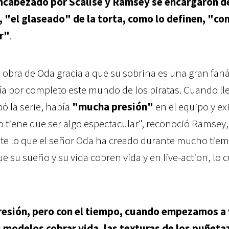
ncabezado por Scalise y Ramsey se encargaron de
, "el glaseado" de la torta, como lo definen, "con
or"
.
 obra de Oda gracia a que su sobrina es una gran faná
 por completo este mundo de los piratas. Cuando ll
ó la serie, había
"mucha presión"
en el equipo y exi
 tiene que ser algo espectacular", reconoció Ramsey
e lo que el señor Oda ha creado durante mucho tiem
e su sueño y su vida cobren vida y en live-action, lo c
resión, pero con el tiempo, cuando empezamos a 
s modelos cobrar vida, las texturas de los puñeta