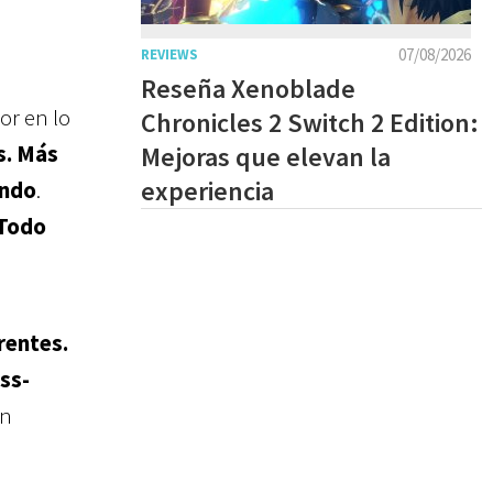
07/08/2026
REVIEWS
Reseña Xenoblade
or en lo
Chronicles 2 Switch 2 Edition:
s. Más
Mejoras que elevan la
experiencia
undo
.
 Todo
rentes.
ss-
on