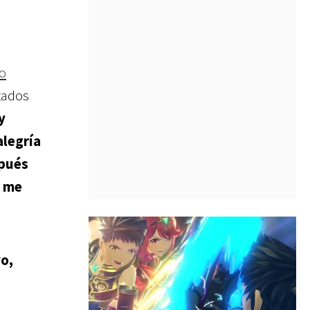
o
tados
y
alegría
spués
y me
vo,