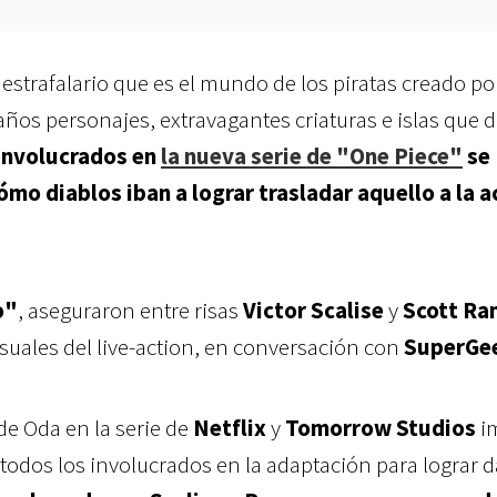
y estrafalario que es el mundo de los piratas creado po
raños personajes, extravagantes criaturas e islas que 
 involucrados en
la nueva serie de "One Piece"
se
mo diablos iban a lograr trasladar aquello a la a
o"
, aseguraron entre risas
Victor Scalise
y
Scott Ra
isuales del live-action, en conversación con
SuperGe
e Oda en la serie de
Netflix
y
Tomorrow Studios
i
todos los involucrados en la adaptación para lograr d