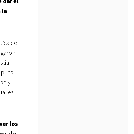
 dar el
 la
tica del
egaron
stía
, pues
po y
ual es
ver los
zos de