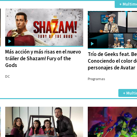
+ Multim
Más acción y más risas en el nuevo
Trío de Geeks feat. B
tráiler de Shazam! Fury of the
Conociendo el color d
Gods
personajes de Avatar
27/01/2023
12/12/2022
DC
Programas
+ Multi