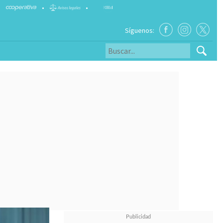
•
•
Síguenos: