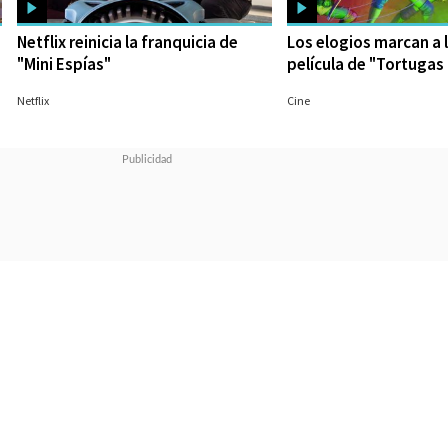
Netflix reinicia la franquicia de
Los elogios marcan a 
"Mini Espías"
película de "Tortugas 
31/07/2023
27/07/2023
Netflix
Cine