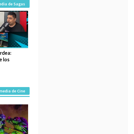
edia de Sagas
erdea:
e los
media de Cine