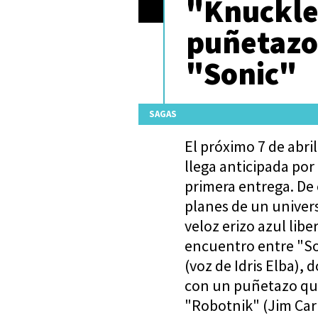
"Knuckle
puñetazo 
"Sonic"
SAGAS
El próximo 7 de abril
llega anticipada por 
primera entrega. De c
planes de un univers
veloz erizo azul lib
encuentro entre "So
(voz de Idris Elba),
con un puñetazo que
"Robotnik" (Jim Car