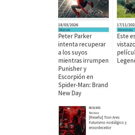
18/03/2026
17/11/202
Marvel
Nintendo
Peter Parker
Este e
intenta recuperar
vistazo
a los suyos
pelícu
mientras irrumpen
Legend
Punisher y
Escorpión en
Spider-Man: Brand
New Day
08/10/2025
Reviews
[Reseña] Tron Ares:
Futurismo nostálgico y
ensordecedor